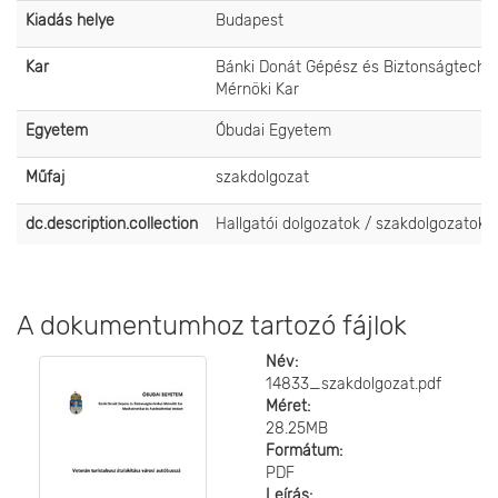
Kiadás helye
Budapest
Kar
Bánki Donát Gépész és Biztonságtechni
Mérnöki Kar
Egyetem
Óbudai Egyetem
Műfaj
szakdolgozat
dc.description.collection
Hallgatói dolgozatok / szakdolgozatok
A dokumentumhoz tartozó fájlok
Név:
14833_szakdolgozat.pdf
Méret:
28.25MB
Formátum:
PDF
Leírás: