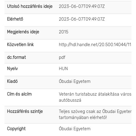
Utolsó hozzáférés ideje
2023-06-07T09:49:07Z
Elérhető
2023-06-07T09:49:07Z
Megjelenés ideje
2015
Közvetlen link
http://hdl.handle.net/20.500.14044/1181
dc.format
pdf
Nyelv
HUN
Kiadó
Óbudai Egyetem
Cím és alcím
Veterán turistabusz átalakítása városi
autóbusszá
Hozzáférés szintje
Teljes szöveg csak az Óbudai Egyetem 
tartományában elérhető!
Copyright
Óbudai Egyetem