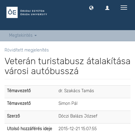
Navig
ki
-
és
bekap
Megtekintés
Rövidített megjelenítés
Veterán turistabusz átalakítása
városi autóbusszá
Témavezető
dr. Szakács Tamás
Témavezető
Simon Pál
Szerző
Dóczi Balázs József
Utolsó hozzáférés ideje
2015-12-21 15:07:55