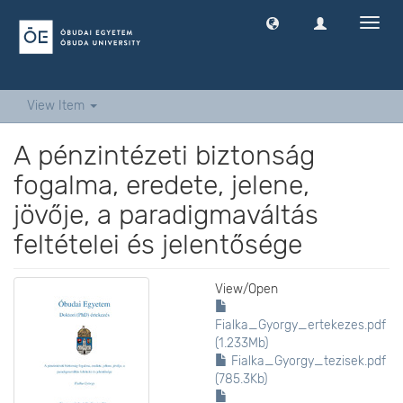
Toggl
navig
View Item
A pénzintézeti biztonság
fogalma, eredete, jelene,
jövője, a paradigmaváltás
feltételei és jelentősége
View/
Open
Fialka_Gyorgy_ertekezes.pdf
(1.233Mb)
Fialka_Gyorgy_tezisek.pdf
(785.3Kb)