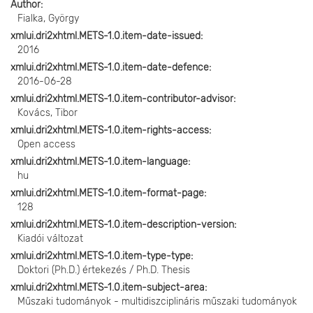
Author
Fialka, György
xmlui.dri2xhtml.METS-1.0.item-date-issued
2016
xmlui.dri2xhtml.METS-1.0.item-date-defence
2016-06-28
xmlui.dri2xhtml.METS-1.0.item-contributor-advisor
Kovács, Tibor
xmlui.dri2xhtml.METS-1.0.item-rights-access
Open access
xmlui.dri2xhtml.METS-1.0.item-language
hu
xmlui.dri2xhtml.METS-1.0.item-format-page
128
xmlui.dri2xhtml.METS-1.0.item-description-version
Kiadói változat
xmlui.dri2xhtml.METS-1.0.item-type-type
Doktori (Ph.D.) értekezés / Ph.D. Thesis
xmlui.dri2xhtml.METS-1.0.item-subject-area
Műszaki tudományok - multidiszciplináris műszaki tudományok