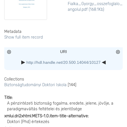
Fialka_Gyorgy_osszefoglalo_
angolul.pdf (168.1Kb)
Metadata
Show full item record
URI
http://hdl.handle.net/20.500.14044/10127
Collections
Biztonságtudományi Doktori Iskola
[144]
Title
A pénzintézeti biztonság fogalma, eredete, jelene, jövője, a
paradigmaváltás feltételei és jelentősége
xmlui.dri2xhtml.METS-1.0.item-title-alternative
Doktori (Phd) értekezés