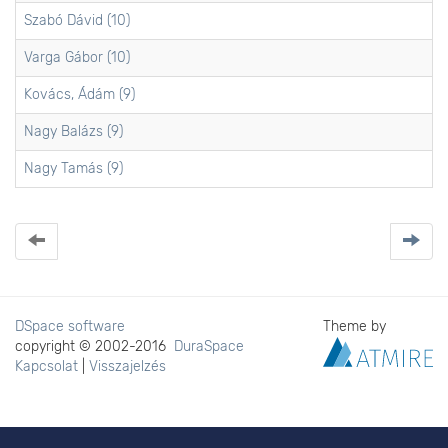
Szabó Dávid (10)
Varga Gábor (10)
Kovács, Ádám (9)
Nagy Balázs (9)
Nagy Tamás (9)
DSpace software
Theme by
copyright © 2002-2016
DuraSpace
Kapcsolat
|
Visszajelzés