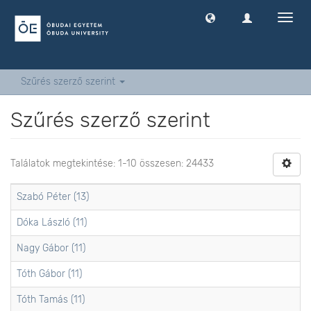
Navig
ki
-
és
bekap
Szűrés szerző szerint
Szűrés szerző szerint
Találatok megtekintése: 1-10 összesen: 24433
Szabó Péter (13)
Dóka László (11)
Nagy Gábor (11)
Tóth Gábor (11)
Tóth Tamás (11)