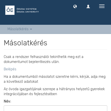
Navig
ki
-
és
bekap
Másolatkérés
Másolatkérés
Csak a rendszer felhasználói tekinthetik meg ezt a
dokumentumot bejelentkezés után.
Belépés
Ha a dokumentumból másolatot szeretne kérni, kérjük, adja meg
a következő adatokat
Az óvoda igazgatójának szerepe a hátrányos helyzetű gyerekek
integrációjában és fejlesztésében
Név: