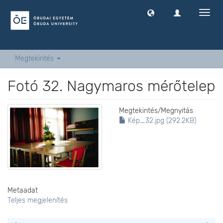
Navig
ki
-
és
bekap
Megtekintés
Fotó 32. Nagymaros mérőtelep
Megtekintés/
Megnyitás
Kép_32.jpg (292.2KB)
Metaadat
Teljes megjelenítés