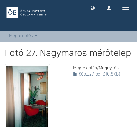
Navig
ki
-
és
bekap
Megtekintés
Fotó 27. Nagymaros mérőtelep
Megtekintés/
Megnyitás
Kép_27.jpg (310.8KB)