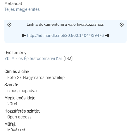
Metaadat
Teljes megjelenítés
Link a dokumentumra való hivatkozáshoz:
http://hdl.handle.net/20.500.14044/39476
Gyűjtemény
Ybl Miklós Építéstudományi Kar
[183]
Cím és alcím
Fotó 27. Nagymaros mérőtelep
Szerző
nincs, megadva
Megjelenés ideje
2004
Hozzáférés szintje
Open access
Műfaj
Művészeti