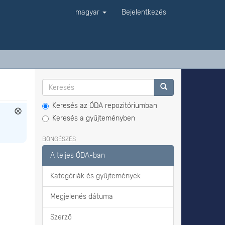
magyar
Bejelentkezés
Keresés az ÓDA repozitóriumban
Keresés a gyűjteményben
BÖNGÉSZÉS
A teljes ÓDA-ban
Kategóriák és gyűjtemények
Megjelenés dátuma
Szerző