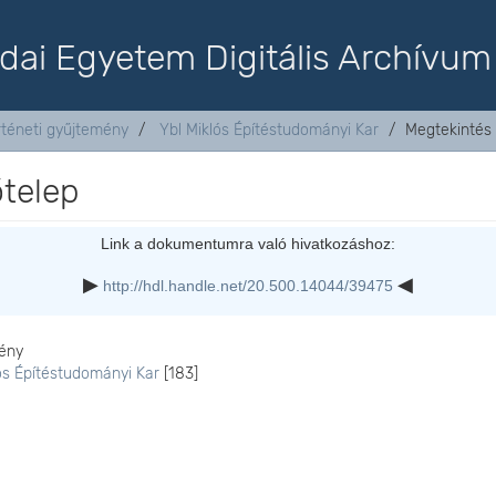
dai Egyetem Digitális Archívum
rténeti gyűjtemény
Ybl Miklós Építéstudományi Kar
Megtekintés
telep
Link a dokumentumra való hivatkozáshoz:
http://hdl.handle.net/20.500.14044/39475
ény
ós Építéstudományi Kar
[183]