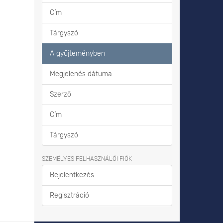
Cím
Tárgyszó
A gyűjteményben
Megjelenés dátuma
Szerző
Cím
Tárgyszó
SZEMÉLYES FELHASZNÁLÓI FIÓK
Bejelentkezés
Regisztráció