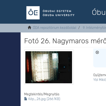
Óbu
ÓDA repozitórium kezdőoldal
9. Intézménytö
Fotó 26. Nagymaros mérő
Gyűjtem
Ybl Mikl
Megtekintés/
Megnyitás
Kép_26.jpg (266.1KB)