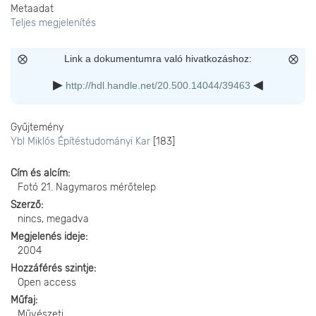
Metaadat
Teljes megjelenítés
Link a dokumentumra való hivatkozáshoz:
http://hdl.handle.net/20.500.14044/39463
Gyűjtemény
Ybl Miklós Építéstudományi Kar
[183]
Cím és alcím
Fotó 21. Nagymaros mérőtelep
Szerző
nincs, megadva
Megjelenés ideje
2004
Hozzáférés szintje
Open access
Műfaj
Művészeti