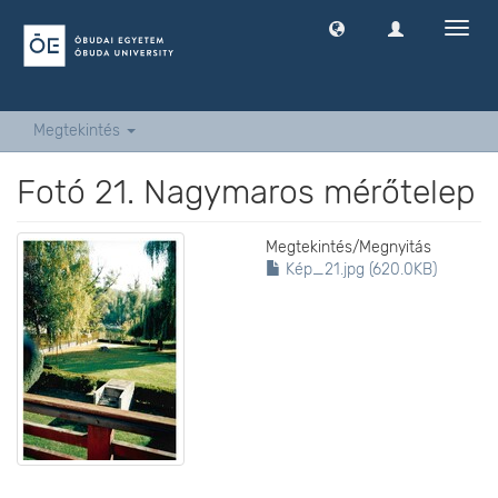
Navig
ki
-
és
bekap
Megtekintés
Fotó 21. Nagymaros mérőtelep
Megtekintés/
Megnyitás
Kép_21.jpg (620.0KB)