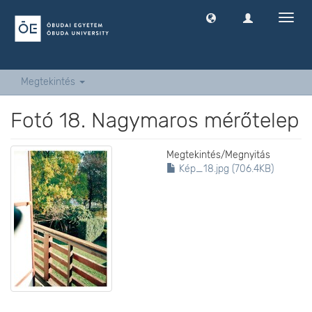
Navig
ki
-
és
bekap
Megtekintés
Fotó 18. Nagymaros mérőtelep
Megtekintés/
Megnyitás
Kép_18.jpg (706.4KB)