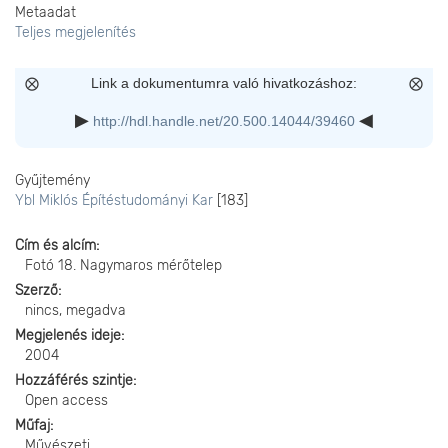
Metaadat
Teljes megjelenítés
Link a dokumentumra való hivatkozáshoz:
http://hdl.handle.net/20.500.14044/39460
Gyűjtemény
Ybl Miklós Építéstudományi Kar
[183]
Cím és alcím
Fotó 18. Nagymaros mérőtelep
Szerző
nincs, megadva
Megjelenés ideje
2004
Hozzáférés szintje
Open access
Műfaj
Művészeti