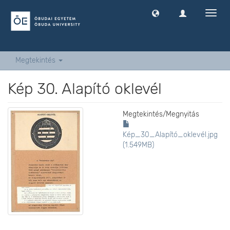
Navig
ki
-
és
bekap
Megtekintés
Kép 30. Alapító oklevél
Megtekintés/
Megnyitás
Kép_30_Alapító_oklevél.jpg
(1.549MB)