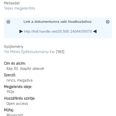
Metaadat
Teljes megjelenítés
Link a dokumentumra való hivatkozáshoz:
http://hdl.handle.net/20.500.14044/39370
Gyűjtemény
Ybl Miklós Építéstudományi Kar
[183]
Cím és alcím
Kép 30. Alapító oklevél
Szerző
nincs, megadva
Megjelenés ideje
1926
Hozzáférés szintje
Open access
Műfaj
Művészeti