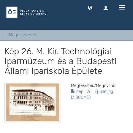
Navig
ki
-
és
bekap
Megtekintés
Kép 26. M. Kir. Technológiai
Iparmúzeum és a Budapesti
Állami Ipariskola Épülete
Megtekintés/
Megnyitás
Kép_26_Épület.jpg
(3.000MB)