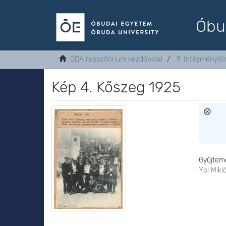
Óbu
ÓDA repozitórium kezdőoldal
9. Intézménytö
Kép 4. Kőszeg 1925
Gyűjtem
Ybl Mikl