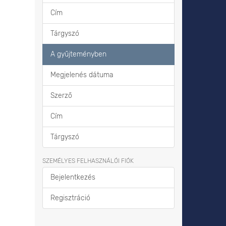
Cím
Tárgyszó
A gyűjteményben
Megjelenés dátuma
Szerző
Cím
Tárgyszó
SZEMÉLYES FELHASZNÁLÓI FIÓK
Bejelentkezés
Regisztráció