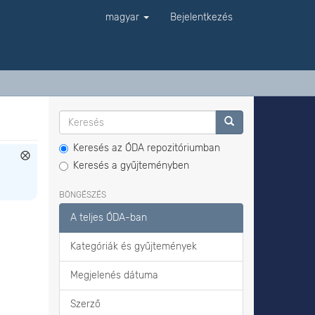
magyar
Bejelentkezés
Keresés az ÓDA repozitóriumban
Keresés a gyűjteményben
BÖNGÉSZÉS
A teljes ÓDA-ban
Kategóriák és gyűjtemények
Megjelenés dátuma
Szerző