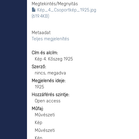
Megtekintés/
Megnyitás
Kép_4_Csoportkép_1925.jpg
(619.4KB)
Metaadat
Teljes megjelenítés
Cím és alcím
Kép 4. Kőszeg 1925
Szerző
nincs, megadva
Megjelenés ideje
1925
Hozzáférés szintje
Open access
Műfaj
Művészeti
Kép
Művészeti
Kép