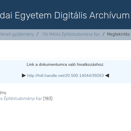
dai Egyetem Digitális Archívum
rténeti gyűjtemény
Ybl Miklós Építéstudományi Kar
Megtekintés
Link a dokumentumra való hivatkozáshoz:
http://hdl.handle.net/20.500.14044/39263
ény
ós Építéstudományi Kar
[183]