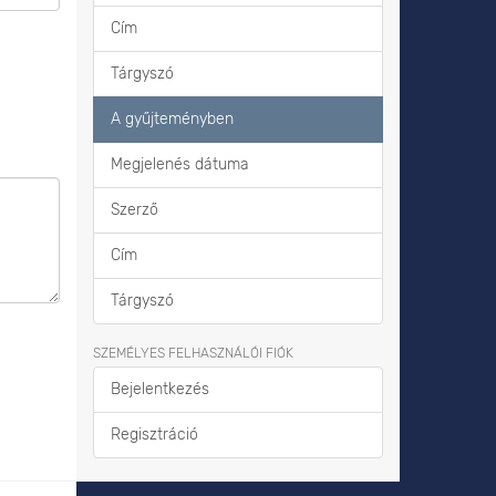
Cím
Tárgyszó
A gyűjteményben
Megjelenés dátuma
Szerző
Cím
Tárgyszó
SZEMÉLYES FELHASZNÁLÓI FIÓK
Bejelentkezés
Regisztráció