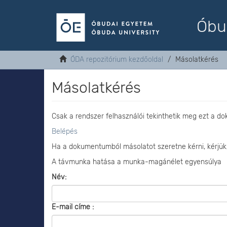
Óbu
ÓDA repozitórium kezdőoldal
Másolatkérés
Másolatkérés
Csak a rendszer felhasználói tekinthetik meg ezt a d
Belépés
Ha a dokumentumból másolatot szeretne kérni, kérjük
A távmunka hatása a munka-magánélet egyensúlya
Név:
E-mail címe :