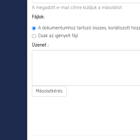
A megadott e-mail címre küldjük a másolatot
Fájlok:
A dokumentumhoz tartozó összes, korlátozott hozzá
Csak az igényelt fájl
Üzenet :
Másolatkérés