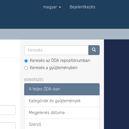
magyar
Bejelentkezés
Keresés az ÓDA repozitóriumban
Keresés a gyűjteményben
BÖNGÉSZÉS
A teljes ÓDA-ban
Kategóriák és gyűjtemények
Megjelenés dátuma
Szerző