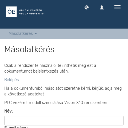
Navig
ki
-
és
bekap
Másolatkérés
Másolatkérés
Csak a rendszer felhasználói tekinthetik meg ezt a
dokumentumot bejelentkezés után.
Belépés
Ha a dokumentumból másolatot szeretne kérni, kérjük, adja meg
a következő adatokat
PLC vezérelt modell szimulálása Vision X10 rendszerben
Név: