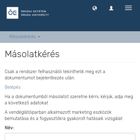
Navig
ki
-
és
bekap
Másolatkérés
Másolatkérés
Csak a rendszer felhasználói tekinthetik meg ezt a
dokumentumot bejelentkezés után.
Belépés
Ha a dokumentumból másolatot szeretne kérni, kérjük, adja meg
a következő adatokat
A vendéglátóiparban alkalmazott marketing eszközök
bemutatása és a fogyasztókra gyakorolt hatásaik vizsgálat
Név: