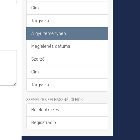
Cím
Tárgyszó
A gyűjteményben
Megjelenés dátuma
Szerző
Cím
Tárgyszó
SZEMÉLYES FELHASZNÁLÓI FIÓK
Bejelentkezés
Regisztráció