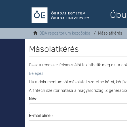
Óbu
ÓDA repozitórium kezdőoldal
Másolatkérés
Másolatkérés
Csak a rendszer felhasználói tekinthetik meg ezt a d
Belépés
Ha a dokumentumból másolatot szeretne kérni, kérjük
A fintech szektor hatása a magyarországi Z generáció
Név:
E-mail címe :