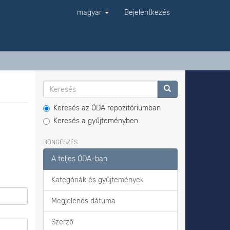
magyar
Bejelentkezés
Keresés az ÓDA repozitóriumban
Keresés a gyűjteményben
BÖNGÉSZÉS
A teljes ÓDA-ban
Kategóriák és gyűjtemények
Megjelenés dátuma
Szerző