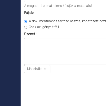
A megadott e-mail címre küldjük a másolatot
Fájlok:
A dokumentumhoz tartozó összes, korlátozott hozzá
Csak az igényelt fájl
Üzenet :
Másolatkérés