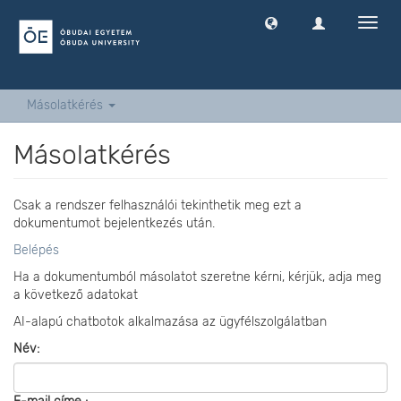
Navig
ki
-
és
bekap
Másolatkérés
Másolatkérés
Csak a rendszer felhasználói tekinthetik meg ezt a
dokumentumot bejelentkezés után.
Belépés
Ha a dokumentumból másolatot szeretne kérni, kérjük, adja meg
a következő adatokat
AI-alapú chatbotok alkalmazása az ügyfélszolgálatban
Név: