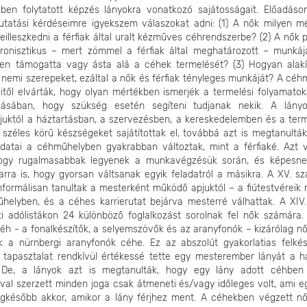
ben folytatott képzés lányokra vonatkozó sajátosságait. Előadás
kutatási kérdéseimre igyekszem válaszokat adni: (1) A nők milyen m
eilleszkedni a férfiak által uralt kézműves céhrendszerbe? (2) A nők 
ronisztikus – mert zömmel a férfiak által meghatározott – munkáj
en támogatta vagy ásta alá a céhek termelését? (3) Hogyan alakí
nemi szerepeket, ezáltal a nők és férfiak tényleges munkáját? A céh
itől elvárták, hogy olyan mértékben ismerjék a termelési folyamatok
ozásában, hogy szükség esetén segíteni tudjanak nekik. A lány
juktól a háztartásban, a szervezésben, a kereskedelemben és a ter
 széles körű készségeket sajátítottak el, továbbá azt is megtanultá
adatai a céhműhelyben gyakrabban változtak, mint a férfiaké. Azt v
hogy rugalmasabbak legyenek a munkavégzésük során, és képesnek
arra is, hogy gyorsan váltsanak egyik feladatról a másikra. A XV. s
nformálisan tanultak a mesterként működő apjuktól – a fiútestvéreik 
helyben, és a céhes karrierutat bejárva mesterré válhattak. A XIV.
rti adólistákon 24 különböző foglalkozást sorolnak fel nők számára.
h - a fonalkészítők, a selyemszövők és az aranyfonók – kizárólag nők
k a nürnbergi aranyfonók céhe. Ez az abszolút gyakorlatias felkés
 tapasztalat rendkívül értékessé tette egy mesterember lányát a h
 De, a lányok azt is megtanulták, hogy egy lány adott céhben
al szerzett minden joga csak átmeneti és/vagy időleges volt, ami eg
 legkésőbb akkor, amikor a lány férjhez ment. A céhekben végzett n