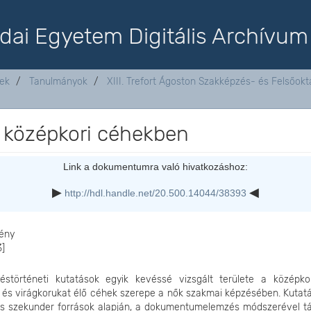
dai Egyetem Digitális Archívum
tek
Tanulmányok
XIII. Trefort Ágoston Szakképzés- és Felsőo
 középkori céhekben
Link a dokumentumra való hivatkozáshoz:
http://hdl.handle.net/20.500.14044/38393
ény
3]
éstörténeti kutatások egyik kevéssé vizsgált területe a középk
lt és virágkorukat élő céhek szerepe a nők szakmai képzésében. Kuta
és szekunder források alapján, a dokumentumelemzés módszerével tá