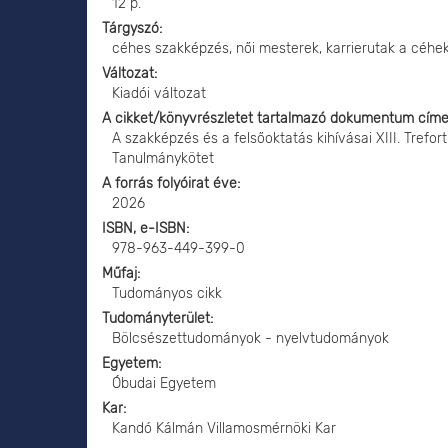
12 p.
Tárgyszó
céhes szakképzés, női mesterek, karrierutak a céhe
Változat
Kiadói változat
A cikket/könyvrészletet tartalmazó dokumentum cím
A szakképzés és a felsőoktatás kihívásai XIII. Tref
Tanulmánykötet
A forrás folyóirat éve
2026
ISBN, e-ISBN
978-963-449-399-0
Műfaj
Tudományos cikk
Tudományterület
Bölcsészettudományok - nyelvtudományok
Egyetem
Óbudai Egyetem
Kar
Kandó Kálmán Villamosmérnöki Kar