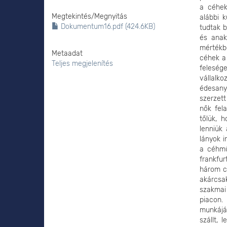
a céhek
Megtekintés/
Megnyitás
alábbi 
Dokumentum16.pdf (424.6KB)
tudtak b
és anak
mértékb
Metaadat
céhek a 
Teljes megjelenítés
felesége
vállalk
édesany
szerzett
nők fel
tőlük, 
lenniük 
lányok i
a céhmű
frankfu
három cé
akárcsa
szakmai
piacon.
munkájáv
szállt,