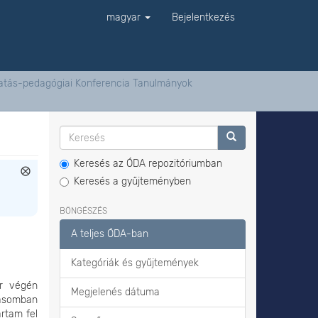
magyar
Bejelentkezés
ktatás-pedagógiai Konferencia Tanulmányok
Keresés az ÓDA repozitóriumban
Keresés a gyűjteményben
BÖNGÉSZÉS
A teljes ÓDA-ban
Kategóriák és gyűjtemények
or végén
Megjelenés dátuma
tásomban
rtam fel