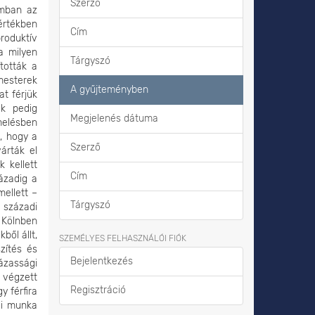
Szerző
omban az
értékben
Cím
produktív
a milyen
Tárgyszó
tották a
mesterek
A gyűjteményben
at férjük
ok pedig
Megjelenés dátuma
melésben
k, hogy a
Szerző
árták el
 kellett
Cím
zázadig a
mellett –
Tárgyszó
 századi
 Kölnben
ből állt,
SZEMÉLYES FELHASZNÁLÓI FIÓK
zítés és
Bejelentkezés
ázassági
 végzett
Regisztráció
y férfira
ői munka