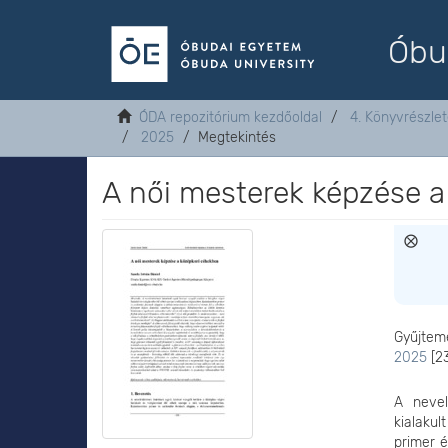
Óbu
ÓDA repozitórium kezdőoldal
4. Könyvrészle
2025
Megtekintés
A női mesterek képzése a
Gyűjtem
2025
[2
A nevel
kialaku
primer 