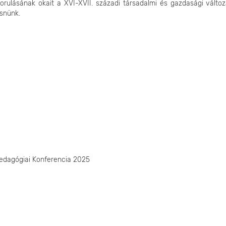
zorulásának okait a XVI-XVII. századi társadalmi és gazdasági válto
esnünk.
pedagógiai Konferencia 2025