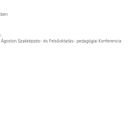
kben
e
ort Ágoston Szakképzés- és Felsőoktatás- pedagógiai Konferencia