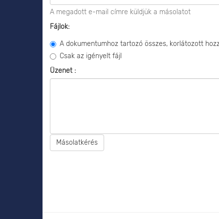
A megadott e-mail címre küldjük a másolatot
Fájlok:
A dokumentumhoz tartozó összes, korlátozott hozzá
Csak az igényelt fájl
Üzenet :
Másolatkérés