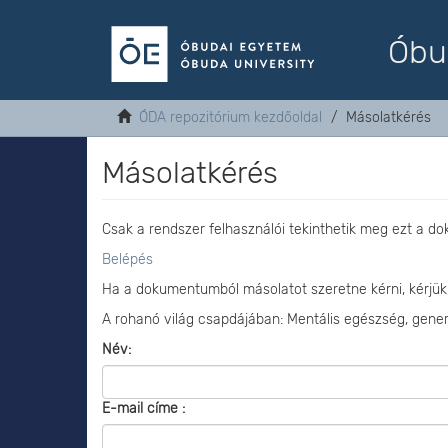
Óbu
ÓDA repozitórium kezdőoldal
Másolatkérés
Másolatkérés
Csak a rendszer felhasználói tekinthetik meg ezt a d
Belépés
Ha a dokumentumból másolatot szeretne kérni, kérjük
A rohanó világ csapdájában: Mentális egészség, generá
Név:
E-mail címe :