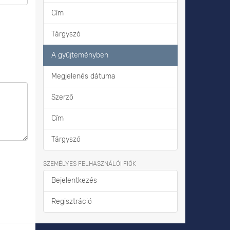
Cím
Tárgyszó
A gyűjteményben
Megjelenés dátuma
Szerző
Cím
Tárgyszó
SZEMÉLYES FELHASZNÁLÓI FIÓK
Bejelentkezés
Regisztráció