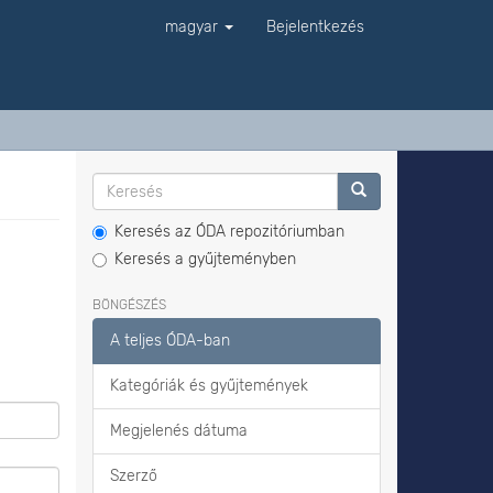
magyar
Bejelentkezés
Keresés az ÓDA repozitóriumban
Keresés a gyűjteményben
BÖNGÉSZÉS
A teljes ÓDA-ban
Kategóriák és gyűjtemények
Megjelenés dátuma
Szerző