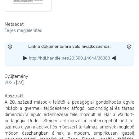
Metaadat
Teljes megjelenítés
Link a dokumentumra való hivatkozáshoz:
http://hdl.handle.net/20.500.14044/38383
Gyűjtemény
2025
[23]
Absztrakt
A 20. század második felétől a pedagógiai gondolkodás egyre
inkább a gyermek fejlődésének átfogó, pszichológiai és társas
dimenziókra épülő értelmezése felé mozdult el. Bár a Waldorf-
pedagógia Rudolf Steiner antropozófiai emberképéből nőtt ki,
számos olyan alapelvet és módszert tartalmaz, amelyek meglepő
módon összhangban állnak a modern, empirikusan igazolt