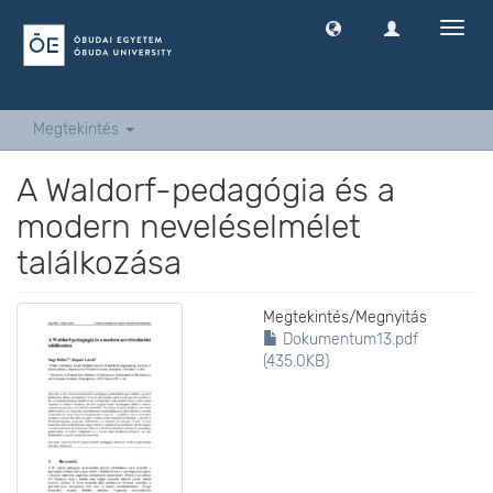
Navig
ki
-
és
bekap
Megtekintés
A Waldorf-pedagógia és a
modern neveléselmélet
találkozása
Megtekintés/
Megnyitás
Dokumentum13.pdf
(435.0KB)