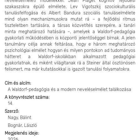
neveléselméleti modellekkel. Jean Piaget kognitív fejlődési
szakaszokra épülő elmélete, Lev Vigotszkij szociokulturális
tanulásfelfogása és Albert Bandura szociális tanuláselmélete
mind olyan mechanizmusokra mutat rá – a fejlődési ritmus
tiszteletben tartására, a társas közvetítés szerepére, a tanári
minta meghatározó hatására –, amelyek a Waldorf-pedagógia
gyakorlati működésében is központi jelentőséggel bírnak. A jelen
tanulmány célja annak feltárása, hogy e három meghatározó
pszichológiai elmélet hogyan és milyen pontokon ad tudományos
hátteret a Waldorf-iskolákban alkalmazott pedagógiai
gyakorlatnak, és miként világítanak rá a Steiner által ösztönösen
felismert, ma már kutatásokkal is igazolt tanulási folyamatokra.
Cím és alcím
A Waldorf-pedagógia és a modern neveléselmélet találkozása
A könyvrészlet száma
14.
Szerző
Nagy, Bálint
Bognár, László
Megjelenés ideje
2026