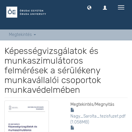
Navig
ki
-
és
bekap
Megtekintés
Képességvizsgálatok és
munkaszimulátoros
felmérések a sérülékeny
munkavállalói csoportok
munkavédelmében
Megtekintés/
Megnyitás
Nagy_Sarolta_tezisfuzet.pdf
(1.058MB)