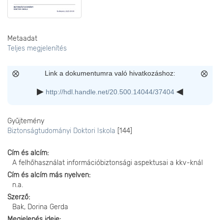
Metaadat
Teljes megjelenítés
Link a dokumentumra való hivatkozáshoz:
http://hdl.handle.net/20.500.14044/37404
Gyűjtemény
Biztonságtudományi Doktori Iskola
[144]
Cím és alcím
A felhőhasználat információbiztonsági aspektusai a kkv-knál
Cím és alcím más nyelven
n.a.
Szerző
Bak, Dorina Gerda
Megjelenés ideje