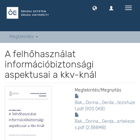
Navig
ki
-
és
bekap
Megtekintés
A felhőhasználat
információbiztonsági
aspektusai a kkv-knál
Megtekintés/
Megnyitás
Bak_Dorina_Gerda_tezisfuze
t.pdf (900.0KB)
Bak_Dorina_Gerda_ertekeze
s.pdf (2.388MB)