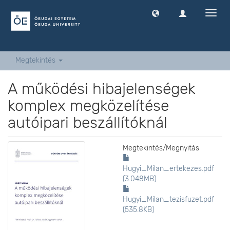
Navig
ki
-
és
bekap
Megtekintés
A működési hibajelenségek
komplex megközelítése
autóipari beszállítóknál
Megtekintés/
Megnyitás
Hugyi_Milan_ertekezes.pdf
(3.048MB)
Hugyi_Milan_tezisfuzet.pdf
(535.8KB)