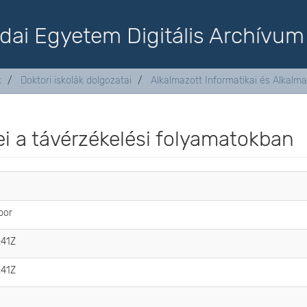
dai Egyetem Digitális Archívum
k
Doktori iskolák dolgozatai
Alkalmazott Informatikai és Alkalma
i a távérzékelési folyamatokban
bor
:41Z
:41Z