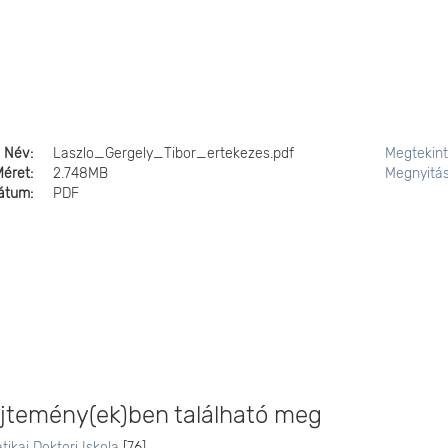
Név:
Laszlo_Gergely_Tibor_ertekezes.pdf
Megtekin
Méret:
2.748MB
Megnyitá
átum:
PDF
temény(ek)ben található meg
ikai Doktori Iskola
[76]