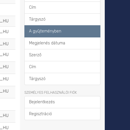
Cím
Tárgyszó
u_HU
A gyűjteményben
u_HU
Megjelenés dátuma
u_HU
u_HU
Szerző
u_HU
Cím
Tárgyszó
u_HU
u_HU
SZEMÉLYES FELHASZNÁLÓI FIÓK
Bejelentkezés
Regisztráció
u_HU
u_HU