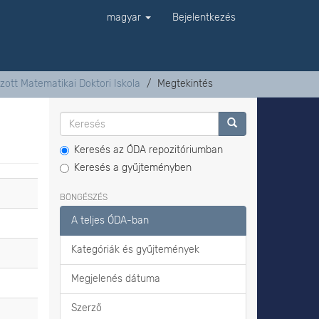
magyar
Bejelentkezés
zott Matematikai Doktori Iskola
Megtekintés
Keresés az ÓDA repozitóriumban
Keresés a gyűjteményben
BÖNGÉSZÉS
A teljes ÓDA-ban
Kategóriák és gyűjtemények
Megjelenés dátuma
Szerző