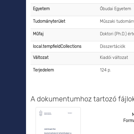
Egyetem
Óbudai Egyetem
Tudományterület
Műszaki tudomány
Műfaj
Doktori (Ph.D.) ér
local.tempfieldCollections
Disszertációk
Változat
Kiadói változat
Terjedelem
124 p.
A dokumentumhoz tartozó fájlo
Form