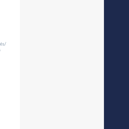
tés/
s