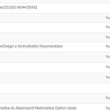
.net/20.500.14044/35932
h
h
h
hetőségei a távérzékelési folyamatokban
h
h
h
h
h
matikai és Alkalmazott Matematikai Doktori Iskola
h