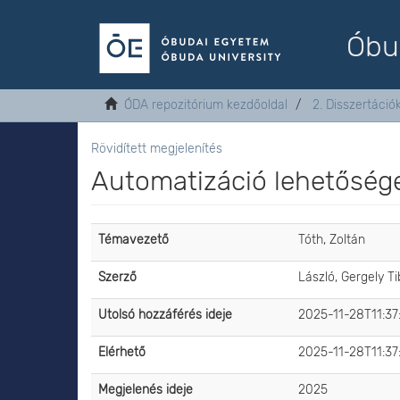
Óbu
ÓDA repozitórium kezdőoldal
2. Disszertáció
Rövidített megjelenítés
Automatizáció lehetősége
Témavezető
Tóth, Zoltán
Szerző
László, Gergely Ti
Utolsó hozzáférés ideje
2025-11-28T11:37
Elérhető
2025-11-28T11:37
Megjelenés ideje
2025