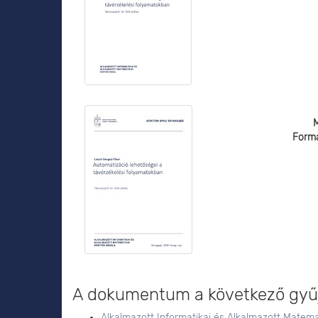
Form
A dokumentum a következő gyűj
Alkalmazott Informatikai és Alkalmazott Matemat