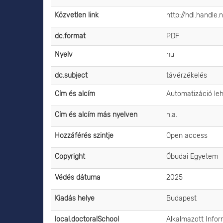
Közvetlen link
http://hdl.handle
dc.format
PDF
Nyelv
hu
dc.subject
távérzékelés
Cím és alcím
Automatizáció le
Cím és alcím más nyelven
n.a.
Hozzáférés szintje
Open access
Copyright
Óbudai Egyetem
Védés dátuma
2025
Kiadás helye
Budapest
local.doctoralSchool
Alkalmazott Infor