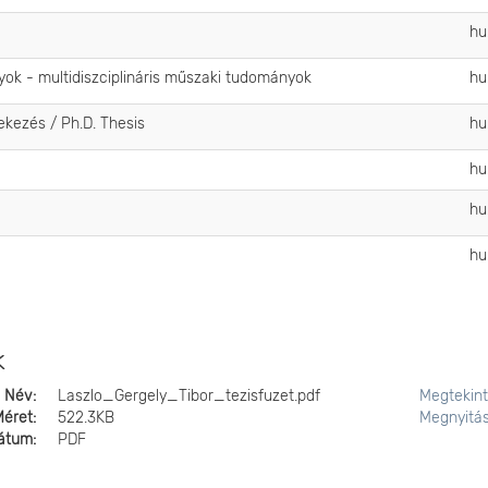
h
ok - multidiszciplináris műszaki tudományok
h
tekezés / Ph.D. Thesis
h
h
h
h
k
Név:
Laszlo_Gergely_Tibor_tezisfuzet.pdf
Megtekin
Méret:
522.3KB
Megnyitá
átum:
PDF