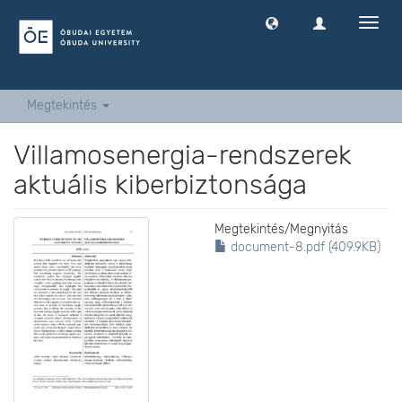
Navig
ki
-
és
bekap
Megtekintés
Villamosenergia-rendszerek
aktuális kiberbiztonsága
Megtekintés/
Megnyitás
document-8.pdf (409.9KB)