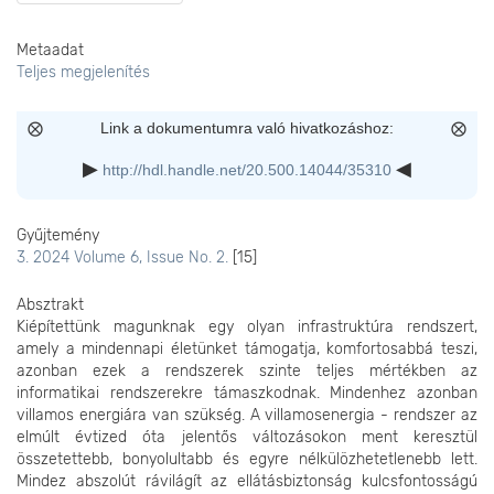
Metaadat
Teljes megjelenítés
Link a dokumentumra való hivatkozáshoz:
http://hdl.handle.net/20.500.14044/35310
Gyűjtemény
3. 2024 Volume 6, Issue No. 2.
[15]
Absztrakt
Kiépítettünk magunknak egy olyan infrastruktúra rendszert,
amely a mindennapi életünket támogatja, komfortosabbá teszi,
azonban ezek a rendszerek szinte teljes mértékben az
informatikai rendszerekre támaszkodnak. Mindenhez azonban
villamos energiára van szükség. A villamosenergia - rendszer az
elmúlt évtized óta jelentős változásokon ment keresztül
összetettebb, bonyolultabb és egyre nélkülözhetetlenebb lett.
Mindez abszolút rávilágít az ellátásbiztonság kulcsfontosságú