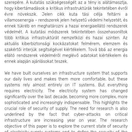
szerepére. A kutatás szükségességét az a tény is alátámasztja,
hogy kibertámadások a kritikus infrastruktúrák tekintetében évről
évre növekszik. Jelen cikk kuta tási célja feltárni a
villamosenergia - rendszerek jelen helyzetű védelmi helyzetét, és
ennek tükréb en meghatározni a hazai energiaellátó rendszerek
védelmét. A kutatási módszerek tekintetében összehasonlítok
több kritikus infrastruktúrát nemzetközi és hazai szinten. Az
aktuális kiberbiztonsági kockázatokat felmérem, elemzem és
szakértői interjúk segítségével kiértékelem. Tová bbá az energia
ellátó rendszerek védelméről meglévő adatokat kiértékelem és
ennek alapján ajánlásokat teszek.
We have built ourselves an infrastructure system that supports
our daily lives and makes them more comfortable, but these
systems rely almost entirely on IT systems. But everything
requires electricity. The electricity system has changed
significantly over the last decade, becoming more complex, more
sophisticated and increasingly indispensable. This highlights the
crucial role of security of supply. The need for research is also
underlined by the fact that cyber-attacks on critical
infrastructure are increasing year on year. The research
objective of this paper is to explore the current state of security