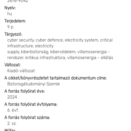
2676-9042
Nyelv
hu
Terjedelem
9 p.
Tárgyszó
cyber security, cyber defence, electricity system, critical
infrastructure, electricity
supply, kiberbiztonság, kibervédelem, villamosenergia -
rendszer, kritikus infrastruktúra, villamosenergia - ellátás
Változat
Kiadói változat
A cikket/könyvrészletet tartalmazó dokumentum címe
Biztonsgátudományi Szemle
A forrás folyóirat éve
2024
A forrás folyóirat évfolyama
6. évf.
A forrás folyóirat száma
2. sz.
Műfaj