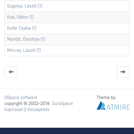
Gugolya, László (1)
Kiss, Gábor (1)
Kollár Csaba (1)
Mandić, Dorottya (1)
Morvay, László (1)
DSpace software
Theme by
copyright © 2002-2016
DuraSpace
Kapcsolat
|
Visszajelzés