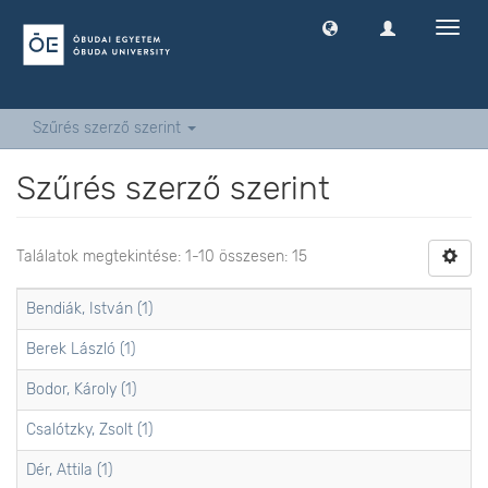
Navig
ki
-
és
bekap
Szűrés szerző szerint
Szűrés szerző szerint
Találatok megtekintése: 1-10 összesen: 15
Bendiák, István (1)
Berek László (1)
Bodor, Károly (1)
Csalótzky, Zsolt (1)
Dér, Attila (1)