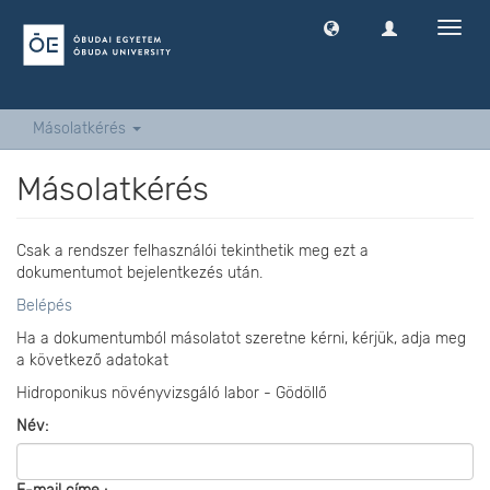
Navig
ki
-
és
bekap
Másolatkérés
Másolatkérés
Csak a rendszer felhasználói tekinthetik meg ezt a
dokumentumot bejelentkezés után.
Belépés
Ha a dokumentumból másolatot szeretne kérni, kérjük, adja meg
a következő adatokat
Hidroponikus növényvizsgáló labor - Gödöllő
Név: