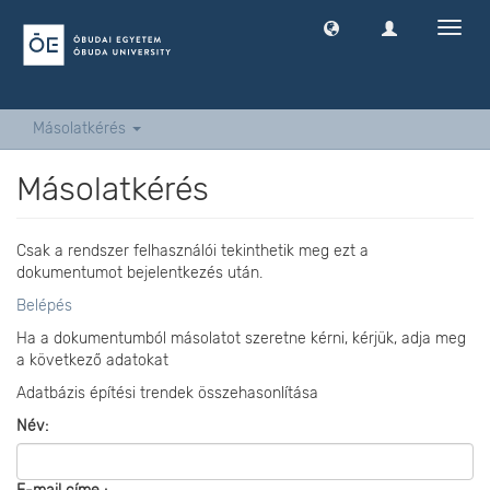
Navig
ki
-
és
bekap
Másolatkérés
Másolatkérés
Csak a rendszer felhasználói tekinthetik meg ezt a
dokumentumot bejelentkezés után.
Belépés
Ha a dokumentumból másolatot szeretne kérni, kérjük, adja meg
a következő adatokat
Adatbázis építési trendek összehasonlítása
Név: