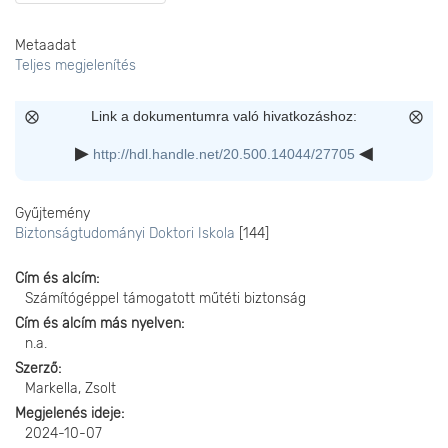
Metaadat
Teljes megjelenítés
Link a dokumentumra való hivatkozáshoz:
http://hdl.handle.net/20.500.14044/27705
Gyűjtemény
Biztonságtudományi Doktori Iskola
[144]
Cím és alcím
Számítógéppel támogatott műtéti biztonság
Cím és alcím más nyelven
n.a.
Szerző
Markella, Zsolt
Megjelenés ideje
2024-10-07