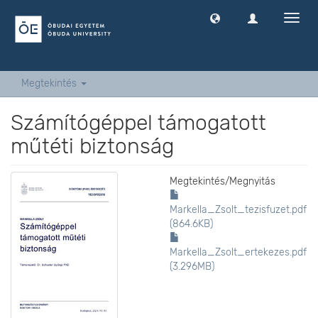
Navig
ki
-
és
bekap
Megtekintés
Számítógéppel támogatott
műtéti biztonság
Megtekintés/
Megnyitás
Markella_Zsolt_tezisfuzet.pdf
(864.6KB)
Markella_Zsolt_ertekezes.pdf
(3.296MB)