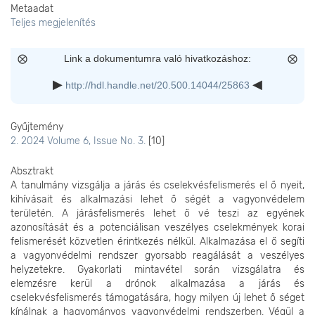
Metaadat
Teljes megjelenítés
Link a dokumentumra való hivatkozáshoz:
http://hdl.handle.net/20.500.14044/25863
Gyűjtemény
2. 2024 Volume 6, Issue No. 3.
[10]
Absztrakt
A tanulmány vizsgálja a járás és cselekvésfelismerés el ő nyeit,
kihívásait és alkalmazási lehet ő ségét a vagyonvédelem
területén. A járásfelismerés lehet ő vé teszi az egyének
azonosítását és a potenciálisan veszélyes cselekmények korai
felismerését közvetlen érintkezés nélkül. Alkalmazása el ő segíti
a vagyonvédelmi rendszer gyorsabb reagálását a veszélyes
helyzetekre. Gyakorlati mintavétel során vizsgálatra és
elemzésre kerül a drónok alkalmazása a járás és
cselekvésfelismerés támogatására, hogy milyen új lehet ő séget
kínálnak a hagyományos vagyonvédelmi rendszerben. Végül a