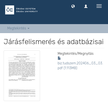
Navig
ki
-
és
bekap
Megtekintés
Járásfelismerés és adatbázisai
Megtekintés/
Megnyitás
biz.tudszem.202406_03_03.
pdf (1.113MB)