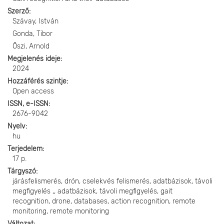
Szerző
Szávay, István
Gonda, Tibor
Őszi, Arnold
Megjelenés ideje
2024
Hozzáférés szintje
Open access
ISSN, e-ISSN
2676-9042
Nyelv
hu
Terjedelem
17 p.
Tárgyszó
járásfelismerés, drón, cselekvés felismerés, adatbázisok, távoli
megfigyelés ,, adatbázisok, távoli megfigyelés, gait
recognition, drone, databases, action recognition, remote
monitoring, remote monitoring
Változat