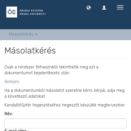
Navig
ki
-
és
bekap
Másolatkérés
Másolatkérés
Csak a rendszer felhasználói tekinthetik meg ezt a
dokumentumot bejelentkezés után.
Belépés
Ha a dokumentumból másolatot szeretne kérni, kérjük, adja meg
a következő adatokat
Kandallótűztér hegesztéséhez hegesztő készülék megtervezése
Név: