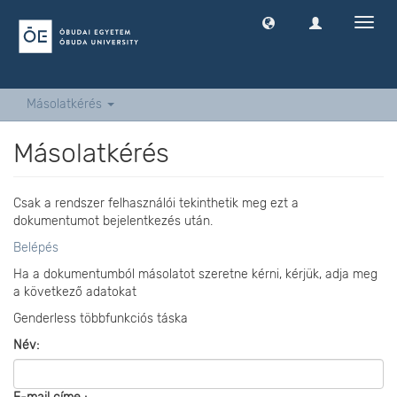
Navig
ki
-
és
bekap
Másolatkérés
Másolatkérés
Csak a rendszer felhasználói tekinthetik meg ezt a
dokumentumot bejelentkezés után.
Belépés
Ha a dokumentumból másolatot szeretne kérni, kérjük, adja meg
a következő adatokat
Genderless többfunkciós táska
Név: