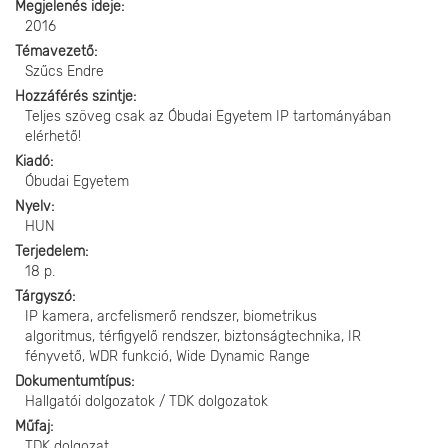
Megjelenés ideje
2016
Témavezető
Szűcs Endre
Hozzáférés szintje
Teljes szöveg csak az Óbudai Egyetem IP tartományában
elérhető!
Kiadó
Óbudai Egyetem
Nyelv
HUN
Terjedelem
18 p.
Tárgyszó
IP kamera, arcfelismerő rendszer, biometrikus
algoritmus, térfigyelő rendszer, biztonságtechnika, IR
fényvető, WDR funkció, Wide Dynamic Range
Dokumentumtípus
Hallgatói dolgozatok / TDK dolgozatok
Műfaj
TDK dolgozat