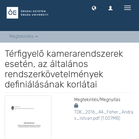
Navig
ki
-
és
bekap
Megtekintés
Térfigyelő kamerarendszerek
esetén, az általános
rendszerkövetelmények
definiálásának korlátai
Megtekintés/
Megnyitás
TDK_2016_44_Feher_Andra
s_Istvan.pdf (1.007MB)