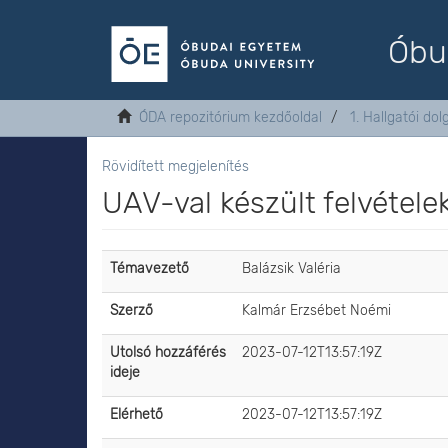
Óbu
ÓDA repozitórium kezdőoldal
1. Hallgatói do
Rövidített megjelenítés
UAV-val készült felvétele
Témavezető
Balázsik Valéria
Szerző
Kalmár Erzsébet Noémi
Utolsó hozzáférés
2023-07-12T13:57:19Z
ideje
Elérhető
2023-07-12T13:57:19Z