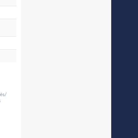
tés/
s