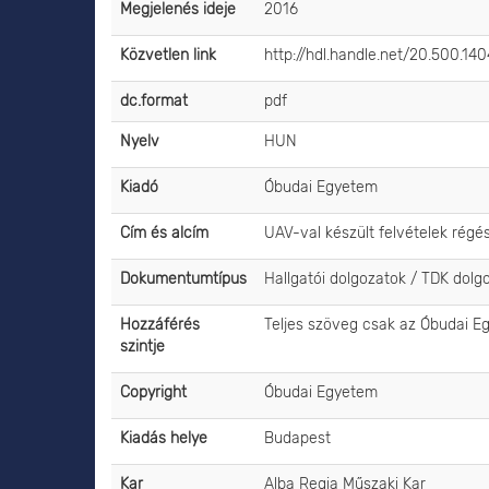
Megjelenés ideje
2016
Közvetlen link
http://hdl.handle.net/20.500.1
dc.format
pdf
Nyelv
HUN
Kiadó
Óbudai Egyetem
Cím és alcím
UAV-val készült felvételek régé
Dokumentumtípus
Hallgatói dolgozatok / TDK dolg
Hozzáférés
Teljes szöveg csak az Óbudai E
szintje
Copyright
Óbudai Egyetem
Kiadás helye
Budapest
Kar
Alba Regia Műszaki Kar