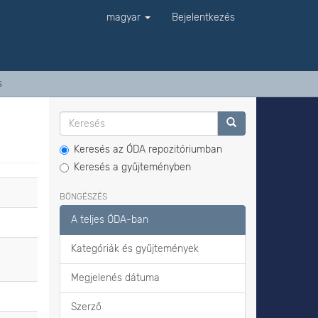
magyar
Bejelentkezés
s
Keresés az ÓDA repozitóriumban
Keresés a gyűjteményben
BÖNGÉSZÉS
A teljes ÓDA-ban
Kategóriák és gyűjtemények
Megjelenés dátuma
Szerző