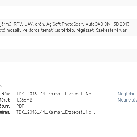
égi jármű; RPV; UAV; drón; AgiSoft PhotoScan; AutoCAD Civil 3D 2013;
fotó mozaik; vektoros tematikus térkép; régészet; Székesfehérvár
k
Név:
TDK_2016_44_Kalmar_Erzsebet_No ...
Megtekin
Méret:
1.366MB
Megnyitá
átum:
PDF
eírás:
TDK_2016_44_Kalmar_Erzsebet_No ...