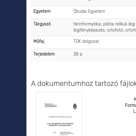
Egyetem
Óbudai Egyetem
Tárgyszó
térinformatika; pilóta nélküli l
légifényképezés; ortofotó; orto
Műfaj
TDK dolgozat
Terjedelem
38 p.
A dokumentumhoz tartozó fájlo
Form
L