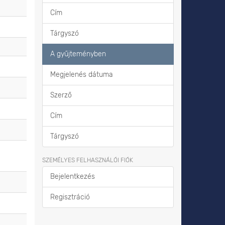
Cím
Tárgyszó
A gyűjteményben
Megjelenés dátuma
Szerző
Cím
Tárgyszó
SZEMÉLYES FELHASZNÁLÓI FIÓK
Bejelentkezés
Regisztráció