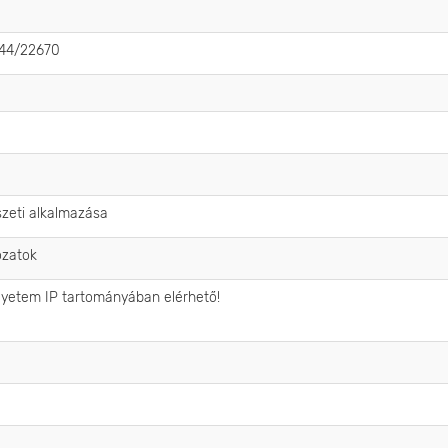
4044/22670
szeti alkalmazása
ozatok
gyetem IP tartományában elérhető!