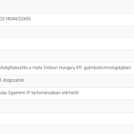
.500.14044/22655
őségfejlesztés a Halla Visteon Hungary Kft. gyártástechnológiájában
DK dolgozatok
udai Egyetem IP tartományában elérhető!