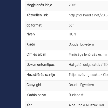
Megjelenés ideje
2015
Közvetlen link
http://hdl.handle.net/20
dc.format
pdf
Nyelv
HUN
Kiadó
Óbudai Egyetem
Cím és alcím
Minőségellenőrzés és min
Dokumentumtípus
Hallgatói dolgozatok / T
Hozzáférés szintje
Teljes szöveg csak az Ób
Copyright
Óbudai Egyetem
Kiadás helye
Budapest
Kar
Alba Regia Műszaki Kar