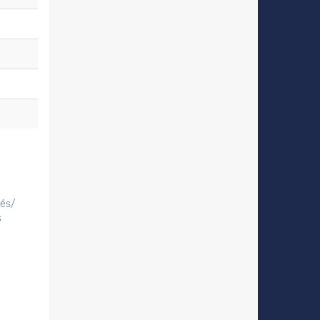
tés/
s