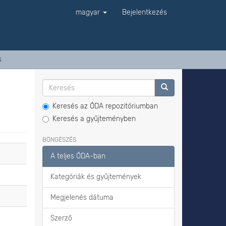
magyar
Bejelentkezés
s
Keresés az ÓDA repozitóriumban
Keresés a gyűjteményben
BÖNGÉSZÉS
A teljes ÓDA-ban
Kategóriák és gyűjtemények
Megjelenés dátuma
Szerző