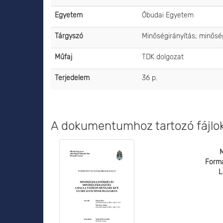
Egyetem
Óbudai Egyetem
Tárgyszó
Minőségirányítás; minőség
Műfaj
TDK dolgozat
Terjedelem
36 p.
A dokumentumhoz tartozó fájlo
Form
L