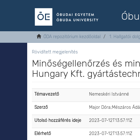
Óbu
ÓDA repozitórium kezdőoldal
1. Hallgatói do
Rövidített megjelenítés
Minőségellenőrzés és min
Hungary Kft. gyártástech
Témavezető
Nemeskéri Istvánné
Szerző
Major Dóra;Mészáros Ád
Utolsó hozzáférés ideje
2023-07-12T13:57:11Z
Elérhető
2023-07-12T13:57:11Z