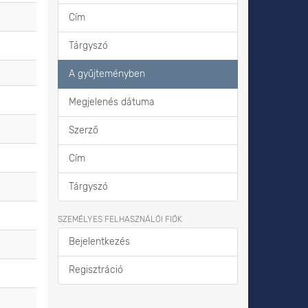
Cím
Tárgyszó
A gyűjteményben
Megjelenés dátuma
Szerző
Cím
Tárgyszó
SZEMÉLYES FELHASZNÁLÓI FIÓK
Bejelentkezés
Regisztráció