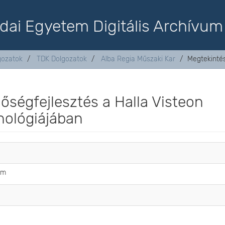
dai Egyetem Digitális Archívum
lgozatok
TDK Dolgozatok
Alba Regia Műszaki Kar
Megtekinté
őségfejlesztés a Halla Visteon
nológiájában
ám