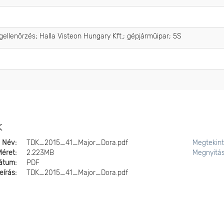
ellenőrzés; Halla Visteon Hungary Kft.; gépjárműipar; 5S
k
Név:
TDK_2015_41_Major_Dora.pdf
Megtekin
Méret:
2.223MB
Megnyitá
átum:
PDF
eírás:
TDK_2015_41_Major_Dora.pdf