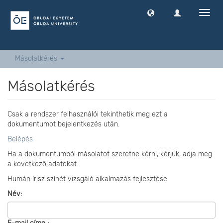
Navig
ki
-
és
bekap
Másolatkérés
Másolatkérés
Csak a rendszer felhasználói tekinthetik meg ezt a
dokumentumot bejelentkezés után.
Belépés
Ha a dokumentumból másolatot szeretne kérni, kérjük, adja meg
a következő adatokat
Humán írisz színét vizsgáló alkalmazás fejlesztése
Név: