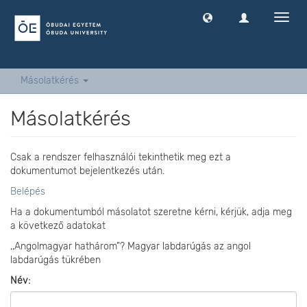
Navig
ki
-
és
bekap
Másolatkérés
Másolatkérés
Csak a rendszer felhasználói tekinthetik meg ezt a
dokumentumot bejelentkezés után.
Belépés
Ha a dokumentumból másolatot szeretne kérni, kérjük, adja meg
a következő adatokat
,,Angolmagyar hathárom”? Magyar labdarúgás az angol
labdarúgás tükrében
Név: