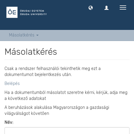
Navig
ki
-
és
bekap
Másolatkérés
Másolatkérés
Csak a rendszer felhasználói tekinthetik meg ezt a
dokumentumot bejelentkezés után.
Belépés
Ha a dokumentumból másolatot szeretne kérni, kérjük, adja meg
a következő adatokat
A beruházások alakulása Magyarországon a gazdasági
világválságot követően
Név: