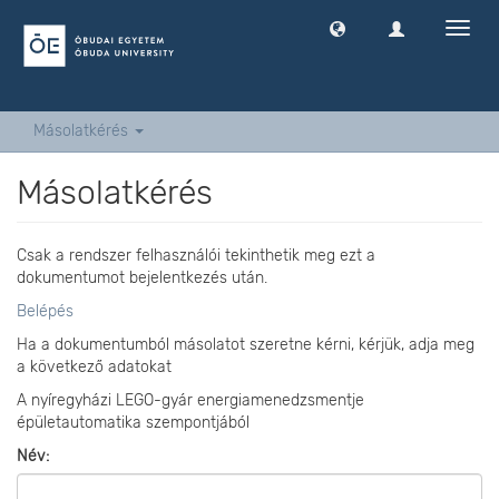
Navig
ki
-
és
bekap
Másolatkérés
Másolatkérés
Csak a rendszer felhasználói tekinthetik meg ezt a
dokumentumot bejelentkezés után.
Belépés
Ha a dokumentumból másolatot szeretne kérni, kérjük, adja meg
a következő adatokat
A nyíregyházi LEGO-gyár energiamenedzsmentje
épületautomatika szempontjából
Név: