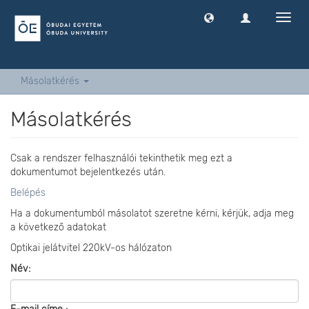
Navig
ki
-
és
bekap
Másolatkérés
Másolatkérés
Csak a rendszer felhasználói tekinthetik meg ezt a
dokumentumot bejelentkezés után.
Belépés
Ha a dokumentumból másolatot szeretne kérni, kérjük, adja meg
a következő adatokat
Optikai jelátvitel 220kV-os hálózaton
Név: