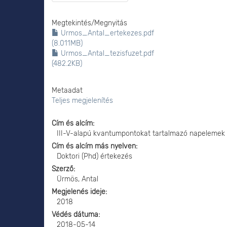
Megtekintés/
Megnyitás
Urmos_Antal_ertekezes.pdf
(8.011MB)
Urmos_Antal_tezisfuzet.pdf
(482.2KB)
Metaadat
Teljes megjelenítés
Cím és alcím
III-V-alapú kvantumpontokat tartalmazó napelemek
Cím és alcím más nyelven
Doktori (Phd) értekezés
Szerző
Ürmös, Antal
Megjelenés ideje
2018
Védés dátuma
2018-05-14