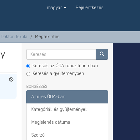
magyar
Bejelentkezés
oktori Iskola
Megtekintés
ny
Keresés az ÓDA repozitóriumban
Keresés a gyűjteményben
BÖNGÉSZÉS
A teljes ÓDA-ban
Kategóriák és gyűjtemények
Megjelenés dátuma
Szerző