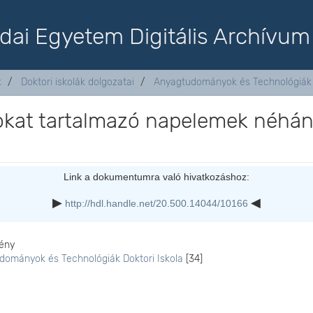
dai Egyetem Digitális Archívum
k
Doktori iskolák dolgozatai
Anyagtudományok és Technológiák D
okat tartalmazó napelemek néhá
Link a dokumentumra való hivatkozáshoz:
http://hdl.handle.net/20.500.14044/10166
ény
dományok és Technológiák Doktori Iskola
[34]