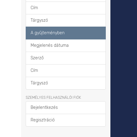
Cím
Tárgyszó
A gyűjteményben
Megjelenés dátuma
Szerző
Cím
Tárgyszó
SZEMÉLYES FELHASZNÁLÓI FIÓK
Bejelentkezés
Regisztráció