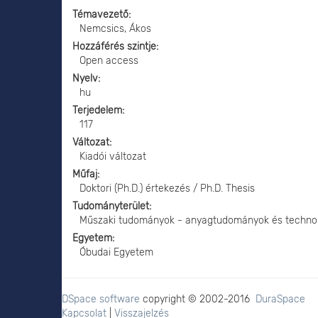
Témavezető
Nemcsics, Ákos
Hozzáférés szintje
Open access
Nyelv
hu
Terjedelem
117
Változat
Kiadói változat
Műfaj
Doktori (Ph.D.) értekezés / Ph.D. Thesis
Tudományterület
Műszaki tudományok - anyagtudományok és techno
Egyetem
Óbudai Egyetem
DSpace software
copyright © 2002-2016
DuraSpace
Kapcsolat
|
Visszajelzés