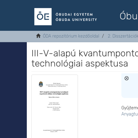
Óbu
ÓDA repozitórium kezdőoldal
2. Disszertáció
III-V-alapú kvantumpont
technológiai aspektusa
Gyűjtem
Anyagtu