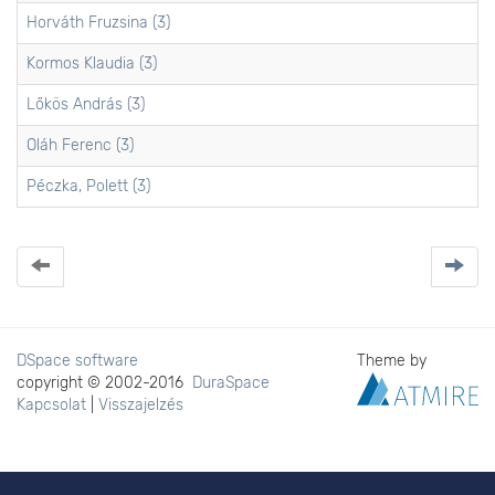
Horváth Fruzsina (3)
Kormos Klaudia (3)
Lőkös András (3)
Oláh Ferenc (3)
Péczka, Polett (3)
DSpace software
Theme by
copyright © 2002-2016
DuraSpace
Kapcsolat
|
Visszajelzés