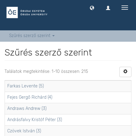
Navig
ki
-
és
bekap
Szűrés szerző szerint
Szűrés szerző szerint
Találatok megtekintése: 1-10 összesen: 215
Farkas Levente (5)
Fejes Gergő Richárd (4)
Andraws Andrew (3)
Andrásfalvy Kristóf Péter (3)
Czövek István (3)