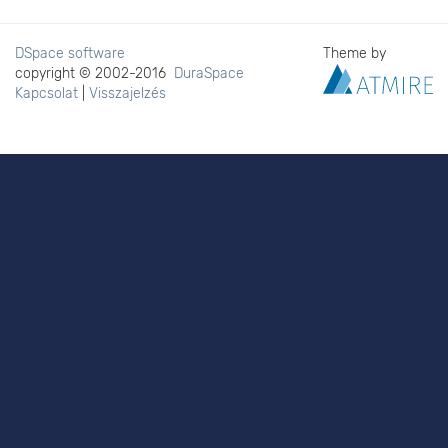
DSpace software
Theme by
copyright © 2002-2016
DuraSpace
Kapcsolat
|
Visszajelzés