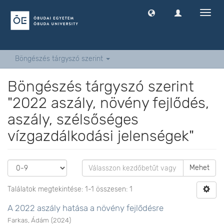
Navig
ki
-
és
bekap
Böngészés tárgyszó szerint
Böngészés tárgyszó szerint
"2022 aszály, növény fejlődés,
aszály, szélsőséges
vízgazdálkodási jelenségek"
Mehet
Találatok megtekintése: 1-1 összesen: 1
A 2022 aszály hatása a növény fejlődésre
Farkas, Ádám
(
2024
)