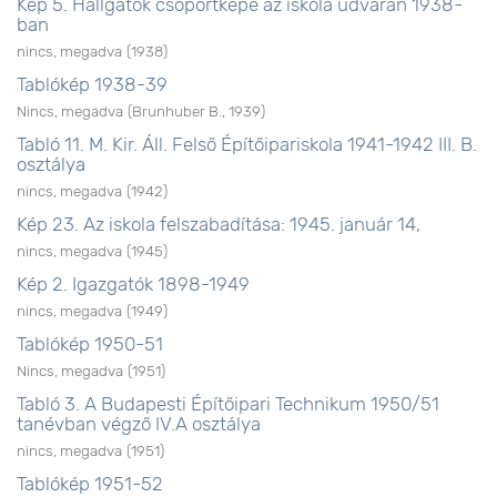
Kép 5. Hallgatók csoportképe az iskola udvarán 1938-
ban
nincs, megadva
(
1938
)
Tablókép 1938-39
Nincs, megadva
(
Brunhuber B.
,
1939
)
Tabló 11. M. Kir. Áll. Felső Építőipariskola 1941-1942 III. B.
osztálya
nincs, megadva
(
1942
)
Kép 23. Az iskola felszabadítása: 1945. január 14,
nincs, megadva
(
1945
)
Kép 2. Igazgatók 1898-1949
nincs, megadva
(
1949
)
Tablókép 1950-51
Nincs, megadva
(
1951
)
Tabló 3. A Budapesti Építőipari Technikum 1950/51
tanévban végző IV.A osztálya
nincs, megadva
(
1951
)
Tablókép 1951-52