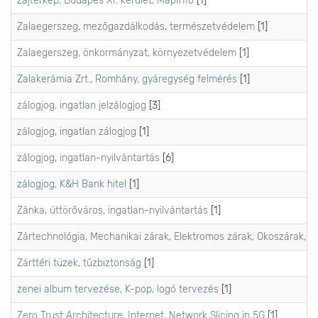
zajtérkép, Budapes XI. kerület, MapInfo
[1]
Zalaegerszeg, mezőgazdálkodás, természetvédelem
[1]
Zalaegerszeg, önkormányzat, környezetvédelem
[1]
Zalakerámia Zrt., Romhány, gyáregység felmérés
[1]
zálogjog, ingatlan jelzálogjog
[3]
zálogjog, ingatlan zálogjog
[1]
zálogjog, ingatlan-nyilvántartás
[6]
zálogjog, K&H Bank hitel
[1]
Zánka, úttörőváros, ingatlan-nyilvántartás
[1]
Zártechnológia, Mechanikai zárak, Elektromos zárak, Okoszárak, Zá
Zárttéri tüzek, tűzbiztonság
[1]
zenei album tervezése, K-pop, logó tervezés
[1]
Zero Trust Architecture, Internet, Network Slicing in 5G
[1]