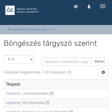
Navig
ki
-
és
bekap
Böngészés tárgyszó szerint
Böngészés tárgyszó szerint
Mehet
Találatok megtekintése: 1-20 összesen: 24
Tárgyszó
Zajmérés, Járműszámlálás
[1]
zajmérés, térinformatika
[1]