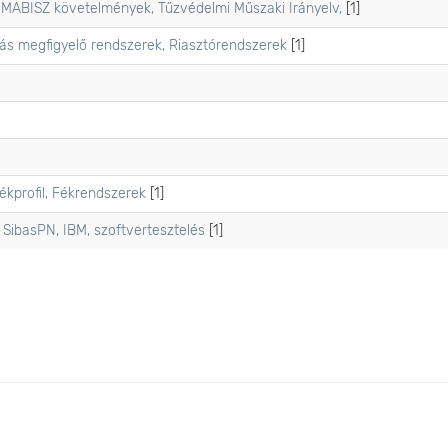
 MABISZ követelmények, Tűzvédelmi Műszaki Irányelv,
[1]
s megfigyelő rendszerek, Riasztórendszerek
[1]
ékprofil, Fékrendszerek
[1]
 SibasPN, IBM, szoftvertesztelés
[1]