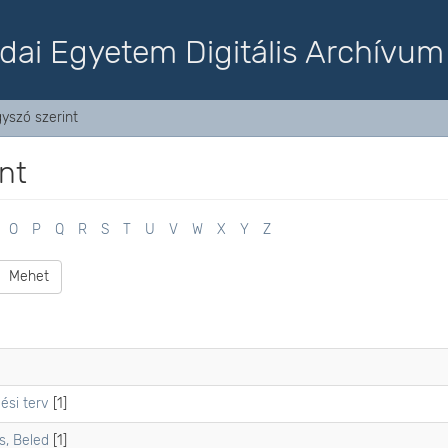
dai Egyetem Digitális Archívum
yszó szerint
nt
O
P
Q
R
S
T
U
V
W
X
Y
Z
Mehet
ési terv
[1]
s, Beled
[1]