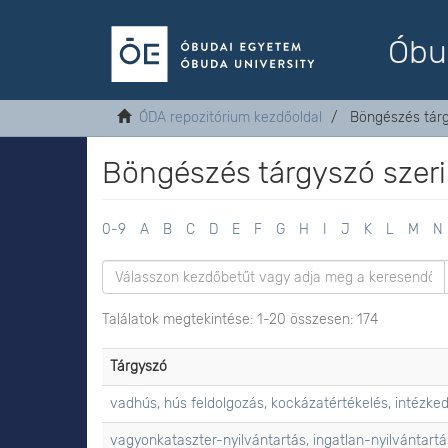
Óbu
ÓDA repozitórium kezdőoldal
Böngészés tárg
Böngészés tárgyszó szeri
0-9
A
B
C
D
E
F
G
H
I
J
K
L
M
N
Találatok megtekintése: 1-20 összesen: 174
Tárgyszó
vadhús, hús feldolgozás, kockázatértékelés, intézked
vagyonkataszter-nyilvántartás, ingatlan-nyilvántartá