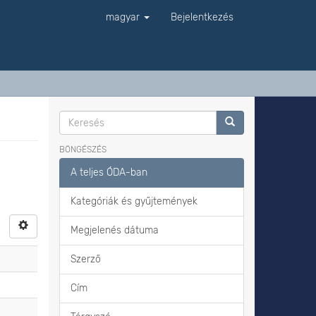
magyar
Bejelentkezés
BÖNGÉSZÉS
A teljes ÓDA-ban
Kategóriák és gyűjtemények
Megjelenés dátuma
Szerző
Cím