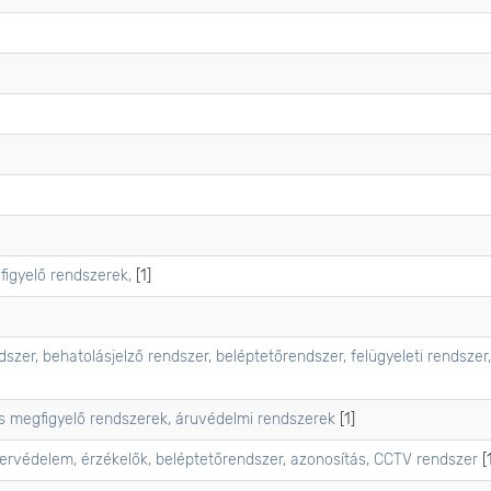
igyelő rendszerek,
[1]
er, behatolásjelző rendszer, beléptetőrendszer, felügyeleti rendszer,
 megfigyelő rendszerek, áruvédelmi rendszerek
[1]
rvédelem, érzékelők, beléptetőrendszer, azonosítás, CCTV rendszer
[1