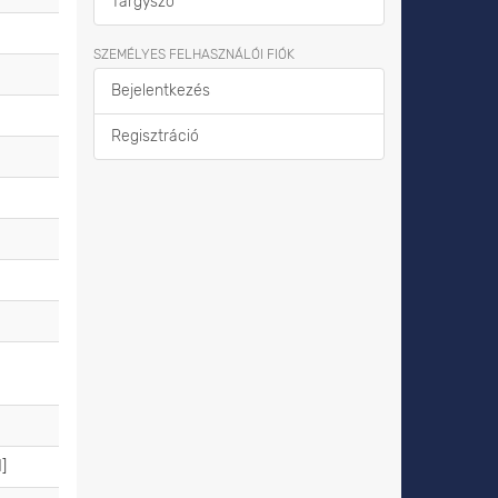
Tárgyszó
SZEMÉLYES FELHASZNÁLÓI FIÓK
Bejelentkezés
Regisztráció
]