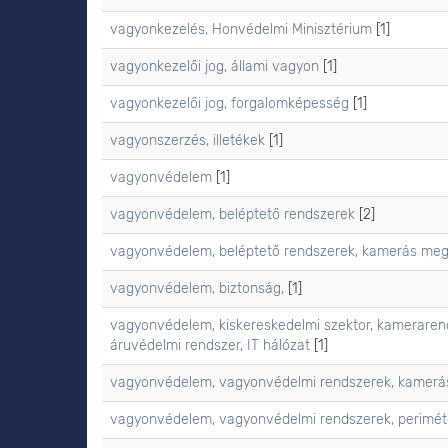
vagyonkezelés, Honvédelmi Minisztérium
[1]
vagyonkezelői jog, állami vagyon
[1]
vagyonkezelői jog, forgalomképesség
[1]
vagyonszerzés, illetékek
[1]
vagyonvédelem
[1]
vagyonvédelem, beléptető rendszerek
[2]
vagyonvédelem, beléptető rendszerek, kamerás megf
vagyonvédelem, biztonság,
[1]
vagyonvédelem, kiskereskedelmi szektor, kamerarendsz
áruvédelmi rendszer, IT hálózat
[1]
vagyonvédelem, vagyonvédelmi rendszerek, kamerás
vagyonvédelem, vagyonvédelmi rendszerek, periméte