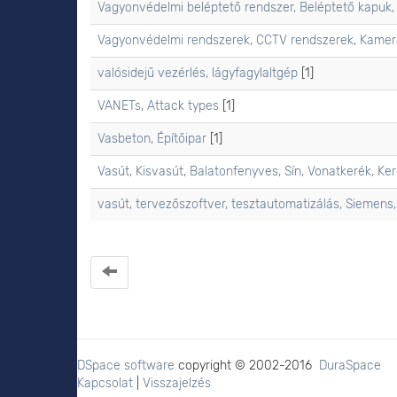
Vagyonvédelmi beléptető rendszer, Beléptető kapuk,
Vagyonvédelmi rendszerek, CCTV rendszerek, Kamerá
valósidejű vezérlés, lágyfagylaltgép
[1]
VANETs, Attack types
[1]
Vasbeton, Építőipar
[1]
Vasút, Kisvasút, Balatonfenyves, Sín, Vonatkerék, Ker
vasút, tervezőszoftver, tesztautomatizálás, Siemens,
DSpace software
copyright © 2002-2016
DuraSpace
Kapcsolat
|
Visszajelzés