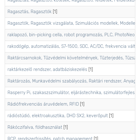
Ragasztás, Ragasztott kötések, Ragasztott felületek, Felületkezel
Ragasztás, Ragasztók
[1]
Ragasztók, Ragasztók vizsgálata, Szimulációs modellek, Modellezé
raklapozó, bin-picking cella, robot programozás, PLC, PhotoNeo,
rakodógép, automatizálás, S7-1500, SDC, AC/DC, frekvencia váltók
Raktárcsarnokok, Tűzvédelmi követelmények, Tűzterjedés, Tűzszaka
raktárkezelő rendszer, adatbáziskezelés
[1]
Raktározás, Munkavédelmi szabályozás, Raktári rendszer, Anyagm
Rasperry Pi, szakaszszimulátor, eljárástechnika, szimulátorfejlesz
Rádiófrekvenciás áruvédelem, RFID
[1]
rádióstúdió, elektroakusztika, DHD SX2, keverőpult
[1]
Rákóczifalva, földhasználat
[1]
RCP, rendszerfrissítés, patch management
[1]