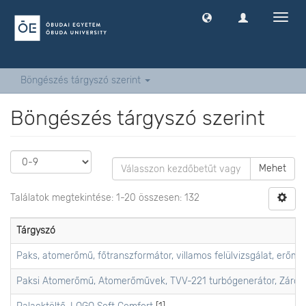
Navig
ki
-
és
bekap
Böngészés tárgyszó szerint
Böngészés tárgyszó szerint
Mehet
Találatok megtekintése: 1-20 összesen: 132
Tárgyszó
Paks, atomerőmű, főtranszformátor, villamos felülvizsgálat, erő
Paksi Atomerőmű, Atomerőművek, TVV-221 turbógenerátor, Záróola