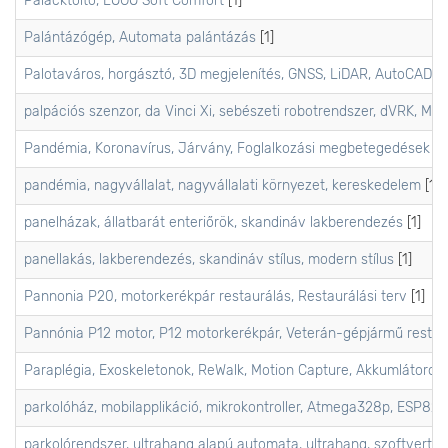
Palacktöltő, LOGO Soft Comfort
[1]
Palántázógép, Automata palántázás
[1]
Palotaváros, horgásztó, 3D megjelenítés, GNSS, LiDAR, AutoCAD
[1
palpációs szenzor, da Vinci Xi, sebészeti robotrendszer, dVRK, MT
Pandémia, Koronavírus, Járvány, Foglalkozási megbetegedések
[1]
pandémia, nagyvállalat, nagyvállalati környezet, kereskedelem
[1]
panelházak, állatbarát enteriőrök, skandináv lakberendezés
[1]
panellakás, lakberendezés, skandináv stílus, modern stílus
[1]
Pannonia P20, motorkerékpár restaurálás, Restaurálási terv
[1]
Pannónia P12 motor, P12 motorkerékpár, Veterán-gépjármű restaur
Paraplégia, Exoskeletonok, ReWalk, Motion Capture, Akkumlátorok
parkolóház, mobilapplikáció, mikrokontroller, Atmega328p, ESP82
parkolórendszer, ultrahang alapú automata, ultrahang, szoftvert