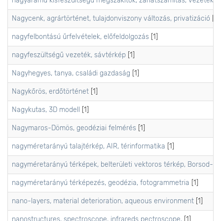
nagyáramú kisfeszültségű megszakítók, zárlatszámítás, vezetékm
Nagycenk, agrártörténet, tulajdonviszony változás, privatizáció
[1]
nagyfelbontású űrfelvételek, előfeldolgozás
[1]
nagyfeszültségű vezeték, sávtérkép
[1]
Nagyhegyes, tanya, családi gazdaság
[1]
Nagykőrös, erdőtörténet
[1]
Nagykutas, 3D modell
[1]
Nagymaros-Dömös, geodéziai felmérés
[1]
nagyméretarányú talajtérkép, AIR, térinformatika
[1]
nagyméretarányú térképek, belterületi vektoros térkép, Borsod-
nagyméretarányú térképezés, geodézia, fotogrammetria
[1]
nano-layers, material deterioration, aqueous environment
[1]
nanostructures, spectroscope, infrareds pectroscope,
[1]