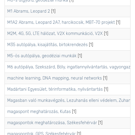
M0-s útgyűrű, geodéziai munka
[1]
M1 Abrams, Leopard 2
[1]
M1A2 Abrams, Leopard 2A7, harcikocsik, MBT-70 projekt
[1]
M2M, 4G, 5G, LTE hálózat, V2X kommunkáció, V2X
[1]
M35 autópálya, kisajátítás, birtokrendezés
[1]
M5-ös autópálya, geodéziai munkák
[1]
M6 autópálya, Szekszárd, Bóly, ingatlannyilvántartás, vagyongazdá
machine learning, DNA mapping, neural networks
[1]
Madártani Egyesület, térinformatika, nyilvántartás
[1]
Magasban való munkavégzés, Lezuhanás elleni védelem, Zuhanás
magaspont meghatározás, Kutas
[1]
magaspontok meghatározása, Székesfehérvár
[1]
magaspontok, GPS, Székesfehérvár
[1]